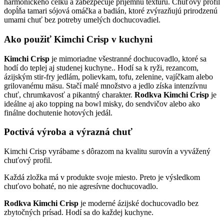
harmonického celku a zabezpečuje príjemnú textúru. Chuťový profil
dopĺňa tamari sójová omáčka a badián, ktoré zvýrazňujú prirodzenú
umami chuť bez potreby umelých dochucovadiel.
Ako použiť Kimchi Crisp v kuchyni
Kimchi Crisp
je mimoriadne všestranné dochucovadlo, ktoré sa
hodí do teplej aj studenej kuchyne.. Hodí sa k ryži, rezancom,
ázijským stir-fry jedlám, polievkam, tofu, zelenine, vajíčkam alebo
grilovanému mäsu. Stačí malé množstvo a jedlo získa intenzívnu
chuť, chrumkavosť a pikantný charakter.
Rodkva
Kimchi Crisp
je
ideálne aj ako topping na bowl misky, do sendvičov alebo ako
finálne dochutenie hotových jedál.
Poctivá výroba a výrazná chuť
Kimchi Crisp vyrábame s dôrazom na kvalitu surovín a vyvážený
chuťový profil.
Každá zložka má v produkte svoje miesto. Preto je výsledkom
chuťovo bohaté, no nie agresívne dochucovadlo.
Rodkva Kimchi Crisp
je moderné ázijské dochucovadlo bez
zbytočných prísad. Hodí sa do každej kuchyne.