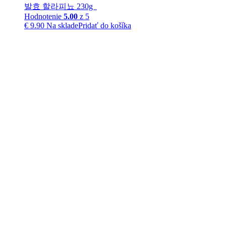
발효 할라피뇨 230g
Hodnotenie
5.00
z 5
€
9.90
Na sklade
Pridať do košíka