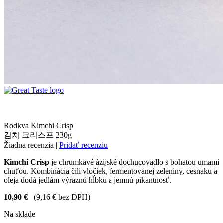
Rodkva Kimchi Crisp
김치 크리스프 230g
Žiadna recenzia
|
Pridať recenziu
Kimchi Crisp
je chrumkavé ázijské dochucovadlo s bohatou umami
chuťou. Kombinácia čili vločiek, fermentovanej zeleniny, cesnaku a
oleja dodá jedlám výraznú hĺbku a jemnú pikantnosť.
10,90
€
(9,16 € bez DPH)
Na sklade