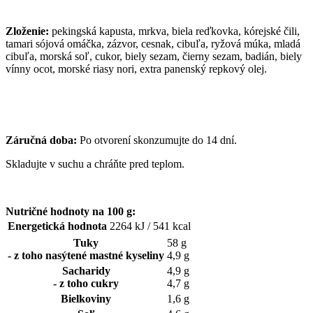
Zloženie:
pekingská kapusta, mrkva, biela reďkovka, kórejské čili,
tamari sójová omáčka, zázvor, cesnak, cibuľa, ryžová múka, mladá
cibuľa, morská soľ, cukor, biely sezam, čierny sezam, badián, biely
vínny ocot, morské riasy nori, extra panenský repkový olej.
Záručná doba:
Po otvorení skonzumujte do 14 dní.
Skladujte v suchu a chráňte pred teplom.
Nutričné hodnoty na 100 g:
Energetická hodnota
2264 kJ / 541 kcal
Tuky
58 g
- z toho nasýtené mastné kyseliny
4,9 g
Sacharidy
4,9 g
- z toho cukry
4,7 g
Bielkoviny
1,6 g