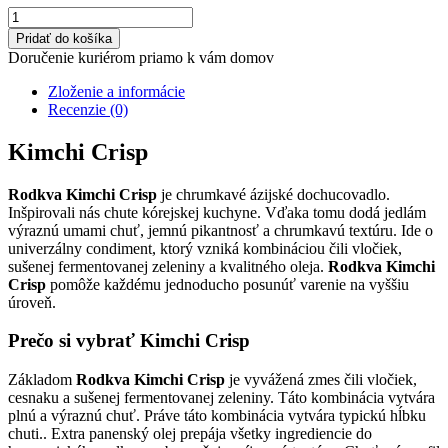
množstvo
Rodkva
Pridať do košíka
Kimchi
Doručenie kuriérom priamo k vám domov
Crisp
Zloženie a informácie
Recenzie (0)
Kimchi Crisp
Rodkva Kimchi Crisp
je chrumkavé ázijské dochucovadlo.
Inšpirovali nás chute kórejskej kuchyne. Vďaka tomu dodá jedlám
výraznú umami chuť, jemnú pikantnosť a chrumkavú textúru. Ide o
univerzálny condiment, ktorý vzniká kombináciou čili vločiek,
sušenej fermentovanej zeleniny a kvalitného oleja.
Rodkva Kimchi
Crisp
pomôže každému jednoducho posunúť varenie na vyššiu
úroveň.
Prečo si vybrať Kimchi Crisp
Základom
Rodkva Kimchi Crisp
je vyvážená zmes čili vločiek,
cesnaku a sušenej fermentovanej zeleniny. Táto kombinácia vytvára
plnú a výraznú chuť. Práve táto kombinácia vytvára typickú hĺbku
chuti.. Extra panenský olej prepája všetky ingrediencie do