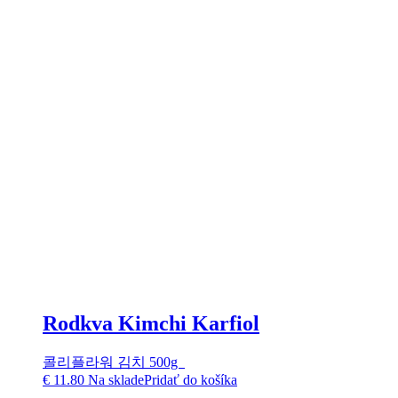
Rodkva Kimchi Karfiol
콜리플라워 김치 500g
€
11.80
Na sklade
Pridať do košíka