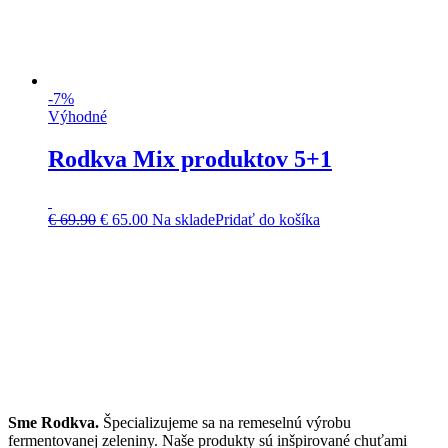
-7%
Výhodné
Rodkva Mix produktov 5+1
Original
Current
€
69.90
€
65.00
Na sklade
Pridať do košíka
price
price
was:
is:
€ 69.90.
€ 65.00.
Sme Rodkva.
Špecializujeme sa na remeselnú výrobu
fermentovanej zeleniny. Naše produkty sú inšpirované chuťami