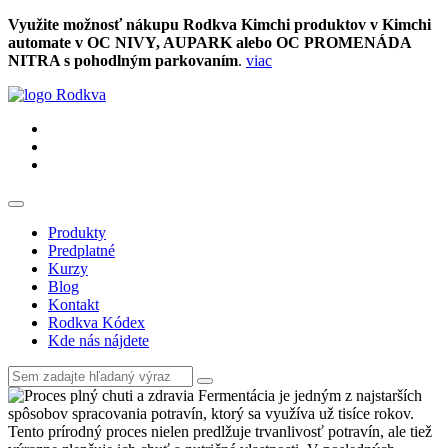
Využite možnosť nákupu Rodkva Kimchi produktov v Kimchi
automate v OC NIVY, AUPARK alebo OC PROMENÁDA
NITRA s pohodlným parkovaním
.
viac
Produkty
Predplatné
Kurzy
Blog
Kontakt
Rodkva Kódex
Kde nás nájdete