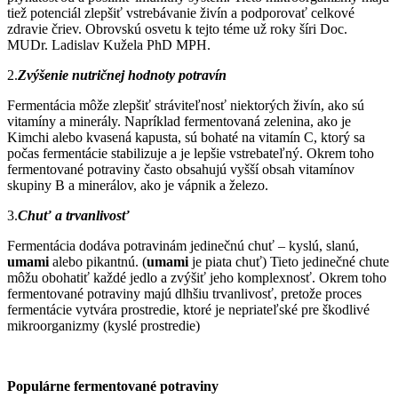
tiež potenciál zlepšiť vstrebávanie živín a podporovať celkové
zdravie čriev. Obrovskú osvetu k tejto téme už roky šíri Doc.
MUDr. Ladislav Kužela PhD MPH.
2.
Zvýšenie nutričnej hodnoty potravín
Fermentácia môže zlepšiť stráviteľnosť niektorých živín, ako sú
vitamíny a minerály. Napríklad fermentovaná zelenina, ako je
Kimchi alebo kvasená kapusta, sú bohaté na vitamín C, ktorý sa
počas fermentácie stabilizuje a je lepšie vstrebateľný. Okrem toho
fermentované potraviny často obsahujú vyšší obsah vitamínov
skupiny B a minerálov, ako je vápnik a železo.
3.
Chuť a trvanlivosť
Fermentácia dodáva potravinám jedinečnú chuť – kyslú, slanú,
umami
alebo pikantnú. (
u
mami
je piata chuť) Tieto jedinečné chute
môžu obohatiť každé jedlo a zvýšiť jeho komplexnosť. Okrem toho
fermentované potraviny majú dlhšiu trvanlivosť, pretože proces
fermentácie vytvára prostredie, ktoré je nepriateľské pre škodlivé
mikroorganizmy (kyslé prostredie)
Populárne fermentované potraviny