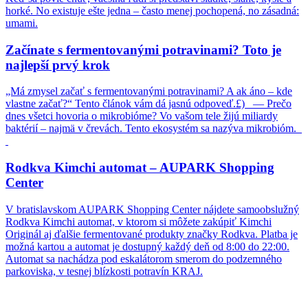
horké. No existuje ešte jedna – často menej pochopená, no zásadná:
umami.
Začínate s fermentovanými potravinami? Toto je
najlepší prvý krok
„Má zmysel začať s fermentovanými potravinami? A ak áno – kde
vlastne začať?“ Tento článok vám dá jasnú odpoveď.£) — Prečo
dnes všetci hovoria o mikrobióme? Vo vašom tele žijú miliardy
baktérií – najmä v črevách. Tento ekosystém sa nazýva mikrobióm.
Rodkva Kimchi automat – AUPARK Shopping
Center
V bratislavskom AUPARK Shopping Center nájdete samoobslužný
Rodkva Kimchi automat, v ktorom si môžete zakúpiť Kimchi
Originál aj ďalšie fermentované produkty značky Rodkva. Platba je
možná kartou a automat je dostupný každý deň od 8:00 do 22:00.
Automat sa nachádza pod eskalátorom smerom do podzemného
parkoviska, v tesnej blízkosti potravín KRAJ.