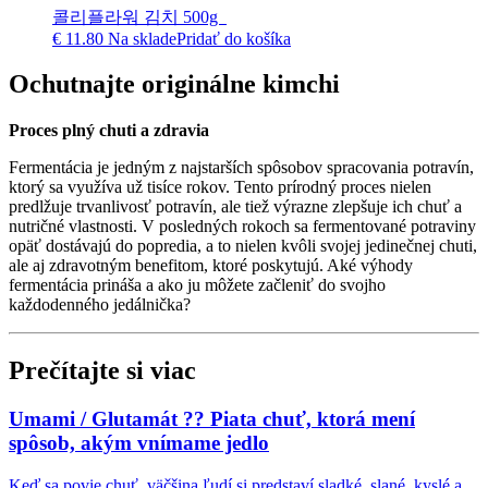
콜리플라워 김치 500g
€
11.80
Na sklade
Pridať do košíka
Ochutnajte originálne kimchi
Proces plný chuti a zdravia
Fermentácia je jedným z najstarších spôsobov spracovania potravín,
ktorý sa využíva už tisíce rokov. Tento prírodný proces nielen
predlžuje trvanlivosť potravín, ale tiež výrazne zlepšuje ich chuť a
nutričné vlastnosti. V posledných rokoch sa fermentované potraviny
opäť dostávajú do popredia, a to nielen kvôli svojej jedinečnej chuti,
ale aj zdravotným benefitom, ktoré poskytujú. Aké výhody
fermentácia prináša a ako ju môžete začleniť do svojho
každodenného jedálnička?
Prečítajte si viac
Umami / Glutamát ?? Piata chuť, ktorá mení
spôsob, akým vnímame jedlo
Keď sa povie chuť, väčšina ľudí si predstaví sladké, slané, kyslé a