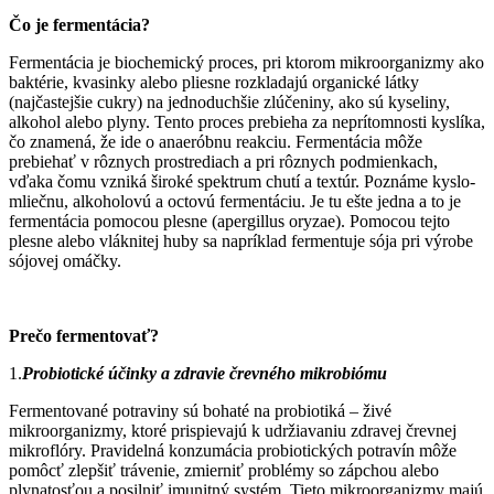
Čo je fermentácia?
Fermentácia je biochemický proces, pri ktorom mikroorganizmy ako
baktérie, kvasinky alebo pliesne rozkladajú organické látky
(najčastejšie cukry) na jednoduchšie zlúčeniny, ako sú kyseliny,
alkohol alebo plyny. Tento proces prebieha za neprítomnosti kyslíka,
čo znamená, že ide o anaeróbnu reakciu. Fermentácia môže
prebiehať v rôznych prostrediach a pri rôznych podmienkach,
vďaka čomu vzniká široké spektrum chutí a textúr. Poznáme kyslo-
mliečnu, alkoholovú a octovú fermentáciu. Je tu ešte jedna a to je
fermentácia pomocou plesne (apergillus oryzae). Pomocou tejto
plesne alebo vláknitej huby sa napríklad fermentuje sója pri výrobe
sójovej omáčky.
Prečo fermentovať?
1.
Probiotické účinky a zdravie črevného mikrobiómu
Fermentované potraviny sú bohaté na probiotiká – živé
mikroorganizmy, ktoré prispievajú k udržiavaniu zdravej črevnej
mikroflóry. Pravidelná konzumácia probiotických potravín môže
pomôcť zlepšiť trávenie, zmierniť problémy so zápchou alebo
plynatosťou a posilniť imunitný systém. Tieto mikroorganizmy majú