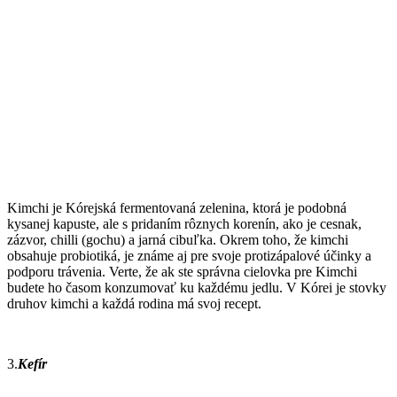
Kimchi je Kórejská fermentovaná zelenina, ktorá je podobná
kysanej kapuste, ale s pridaním rôznych korenín, ako je cesnak,
zázvor, chilli (gochu) a jarná cibuľka. Okrem toho, že kimchi
obsahuje probiotiká, je známe aj pre svoje protizápalové účinky a
podporu trávenia. Verte, že ak ste správna cielovka pre Kimchi
budete ho časom konzumovať ku každému jedlu. V Kórei je stovky
druhov kimchi a každá rodina má svoj recept.
3.
Kefír