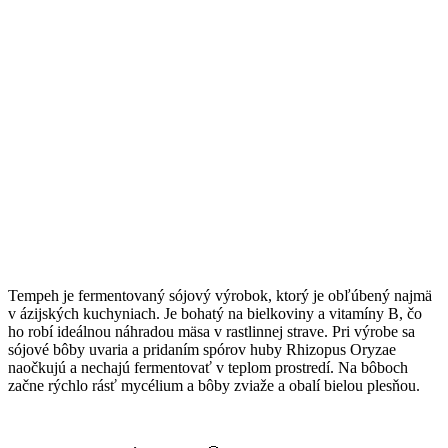
Tempeh je fermentovaný sójový výrobok, ktorý je obľúbený najmä
v ázijských kuchyniach. Je bohatý na bielkoviny a vitamíny B, čo
ho robí ideálnou náhradou mäsa v rastlinnej strave. Pri výrobe sa
sójové bôby uvaria a pridaním spórov huby Rhizopus Oryzae
naočkujú a nechajú fermentovať v teplom prostredí. Na bôboch
začne rýchlo rásť mycélium a bôby zviaže a obalí bielou plesňou.