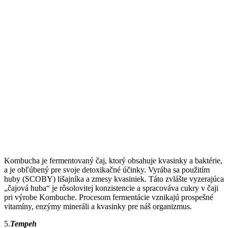
Kombucha je fermentovaný čaj, ktorý obsahuje kvasinky a baktérie,
a je obľúbený pre svoje detoxikačné účinky. Vyrába sa použitím
huby (SCOBY) lišajníka a zmesy kvasiniek. Táto zvlášte vyzerajúca
„čajová huba“ je rôsolovitej konzistencie a spracováva cukry v čaji
pri výrobe Kombuche. Procesom fermentácie vznikajú prospešné
vitamíny, enzýmy mineráli a kvasinky pre náš organizmus.
5.
Tempeh