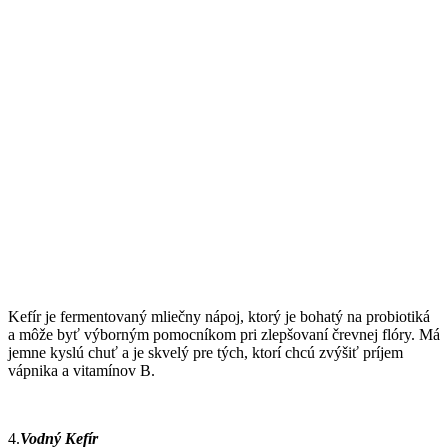
Kefír je fermentovaný mliečny nápoj, ktorý je bohatý na probiotiká
a môže byť výborným pomocníkom pri zlepšovaní črevnej flóry. Má
jemne kyslú chuť a je skvelý pre tých, ktorí chcú zvýšiť príjem
vápnika a vitamínov B.
4.
Vodný Kefír