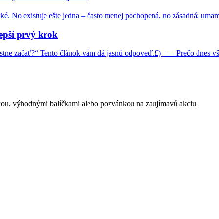
orké. No existuje ešte jedna – často menej pochopená, no zásadná: umam
epší prvý krok
tne začať?“ Tento článok vám dá jasnú odpoveď.£) — Prečo dnes všetc
nukou, výhodnými balíčkami alebo pozvánkou na zaujímavú akciu.