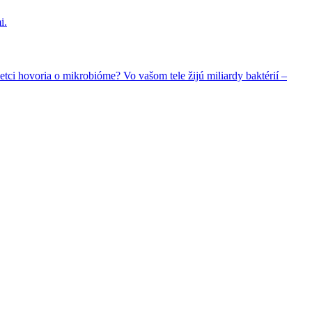
i.
i hovoria o mikrobióme? Vo vašom tele žijú miliardy baktérií –