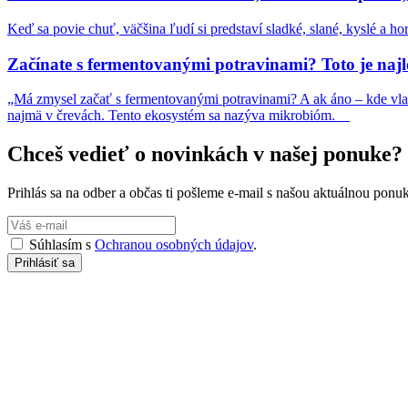
Keď sa povie chuť, väčšina ľudí si predstaví sladké, slané, kyslé a h
Začínate s fermentovanými potravinami? Toto je najl
„Má zmysel začať s fermentovanými potravinami? A ak áno – kde vlas
najmä v črevách. Tento ekosystém sa nazýva mikrobióm.
Chceš vedieť o novinkách v našej ponuke?
Prihlás sa na odber a občas ti pošleme e-mail s našou aktuálnou po
Súhlasím s
Ochranou osobných údajov
.