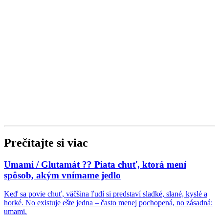
Prečítajte si viac
Umami / Glutamát ?? Piata chuť, ktorá mení
spôsob, akým vnímame jedlo
Keď sa povie chuť, väčšina ľudí si predstaví sladké, slané, kyslé a
horké. No existuje ešte jedna – často menej pochopená, no zásadná:
umami.