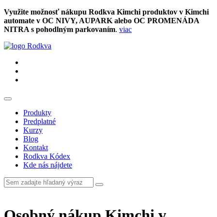
Využite možnosť nákupu Rodkva Kimchi produktov v Kimchi
automate v OC NIVY, AUPARK alebo OC PROMENÁDA
NITRA s pohodlným parkovaním
.
viac
Produkty
Predplatné
Kurzy
Blog
Kontakt
Rodkva Kódex
Kde nás nájdete
Osobný nákup Kimchi v