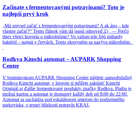
Začínate s fermentovanými potravinami? Toto je
najlepší prvý krok
„Má zmysel začať s fermentovanými potravinami? A ak áno – kde
vlastne začať?“ Tento článok vám dá jasnú odpoveď.£) — Prečo
dnes všetci hovoria o mikrobióme? Vo vašom tele žijú miliardy
baktérií – najmä v črevách. Tento ekosystém sa nazýva mikrobióm.
Rodkva Kimchi automat – AUPARK Shopping
Center
V bratislavskom AUPARK Shopping Center nájdete samoobslužný
Rodkva Kimchi automat, v ktorom si môžete zakúpiť Kimchi
Originál aj ďalšie fermentované produkty značky Rodkva. Platba je
možná kartou a automat je dostupný každý deň od 8:00 do 22:00.
Automat sa nachádza pod eskalátorom smerom do podzemného
parkoviska, v tesnej blízkosti potravín KRAJ.