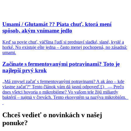
Umami / Glutamát ?? Piata chuť, ktorá mení
spôsob, akým vnímame jedlo
Keď sa povie chuť, väčšina ľudí si predstaví sladké, slané, kyslé a
horké. No existuje ešte jedna – často menej pochopená, no zásadná:
umami.
Začínate s fermentovanými potravinami? Toto je
najlepší prvý krok
„Má zmysel začať s fermentovanými potravinami? A ak áno – kde
vlastne začať?“ Tento článok vám dá jasnú odpoveď.£) — Prečo
dnes všetci hovoria o mikrobióme? Vo vašom tele žijú miliardy
baktérií – najmä v črevách. Tento ekosystém sa nazýva mikrobióm.
Chceš vedieť o novinkách v našej
ponuke?